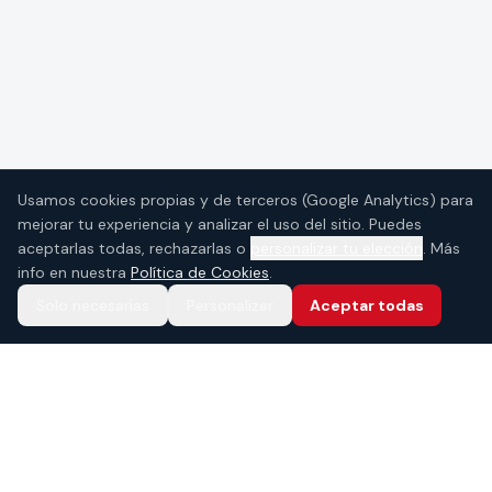
Usamos cookies propias y de terceros (Google Analytics) para
mejorar tu experiencia y analizar el uso del sitio. Puedes
aceptarlas todas, rechazarlas o
personalizar tu elección
. Más
info en nuestra
Política de Cookies
.
Solo necesarias
Personalizar
Aceptar todas
Basketball club in Godella, Valencia. Sport,