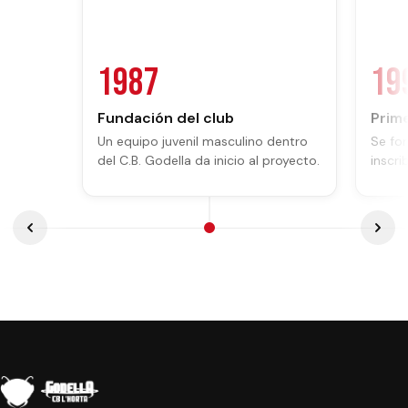
1987
19
Fundación del club
Prim
Un equipo juvenil masculino dentro
Se for
del C.B. Godella da inicio al proyecto.
inscri